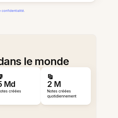
e confidentialité
.
 dans le monde
5 Md
2 M
otes créées
Notes créées
quotidiennement