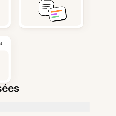
s
sées