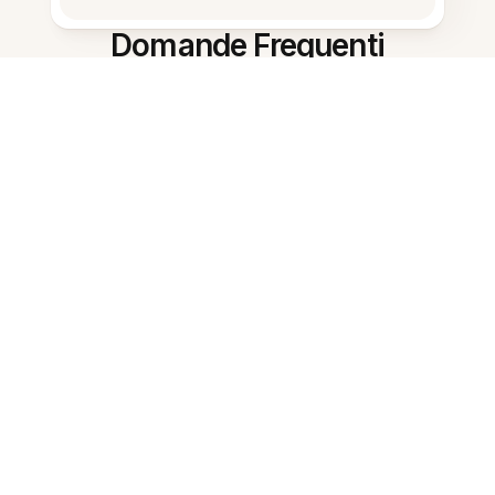
Domande Frequenti
Cosa fa il Riepilogatore di appunti
AI?
Chi dovrebbe usare questo
strumento?
Quanto tempo richiede il
riassunto?
Posso ottenere un piano di studio