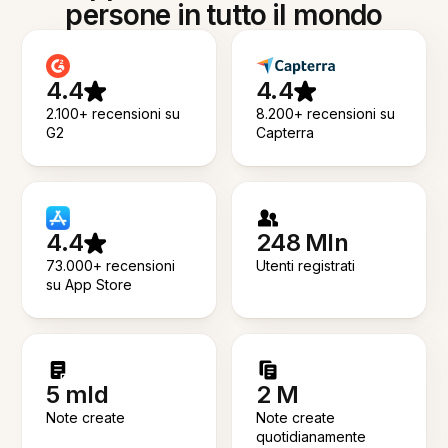
persone in tutto il mondo
4.4
4.4
2.100+ recensioni su
8.200+ recensioni su
G2
Capterra
4.4
248 Mln
73.000+ recensioni
Utenti registrati
su App Store
5 mld
2 M
Note create
Note create
quotidianamente