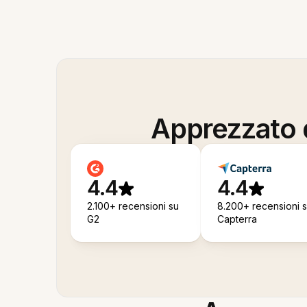
Apprezzato d
4.4
4.4
2.100+ recensioni su
8.200+ recensioni 
G2
Capterra