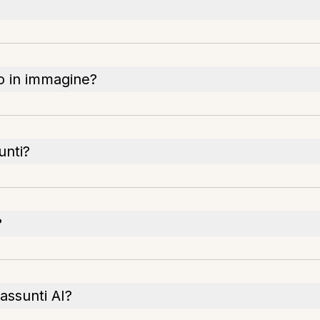
o in immagine?
unti?
?
iassunti AI?