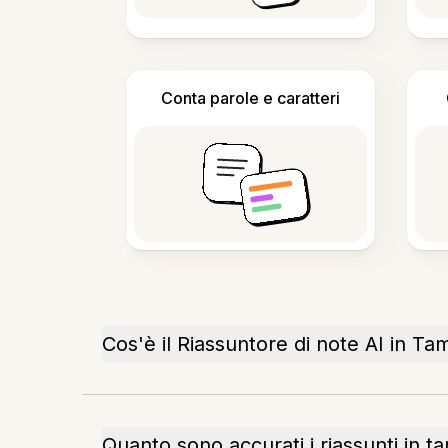
Conta parole e caratteri
Cos'è il Riassuntore di note AI in Tam
Quanto sono accurati i riassunti in ta