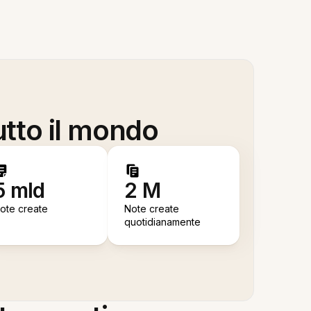
utto il mondo
5 mld
2 M
ote create
Note create
quotidianamente