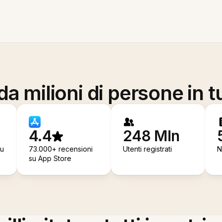
a milioni di persone in t
4.4
248 Mln
su
73.000+ recensioni
Utenti registrati
N
su App Store