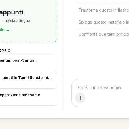
 appunti
Trasforma questo in flashc
 qualsiasi lingua.
Spiega questo materiale i
ile
→
Confronta due temi princi
EMPIO
mentari post-Sangam
tenuti in Tamil (lancio interno)
preparazione all'esame