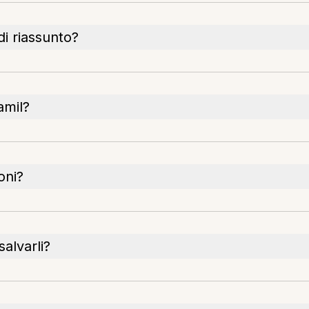
i riassunto?
amil?
oni?
salvarli?