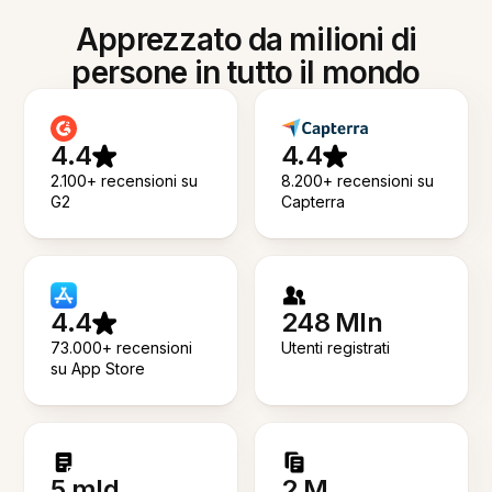
Apprezzato da milioni di
persone in tutto il mondo
4.4
4.4
2.100+ recensioni su
8.200+ recensioni su
G2
Capterra
4.4
248 Mln
73.000+ recensioni
Utenti registrati
su App Store
5 mld
2 M