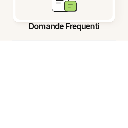
Domande Frequenti
Che cos'è un'app per prendere
note con AI per le scuole?
In che modo l'AI aiuta gli studenti
a studiare?
Gli insegnanti possono usarla per
la pianificazione delle lezioni?