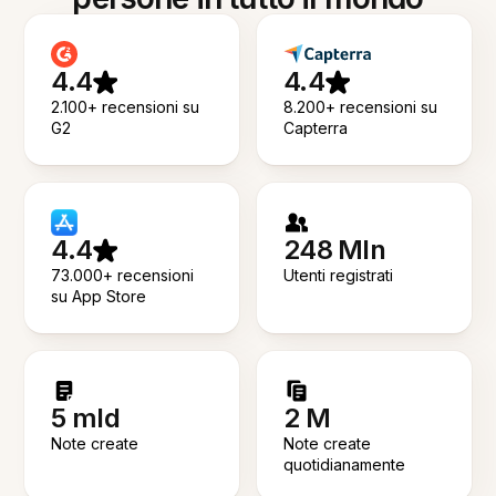
4.4
4.4
2.100+ recensioni su
8.200+ recensioni su
G2
Capterra
4.4
248 Mln
73.000+ recensioni
Utenti registrati
su App Store
5 mld
2 M
Note create
Note create
quotidianamente