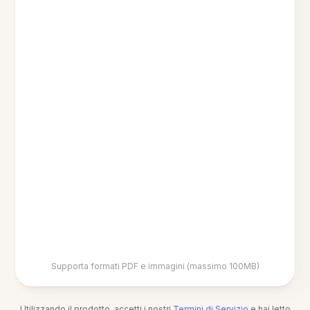
Supporta formati PDF e immagini (massimo 100MB)
Utilizzando il prodotto, accetti i nostri
Termini di Servizio
e hai letto