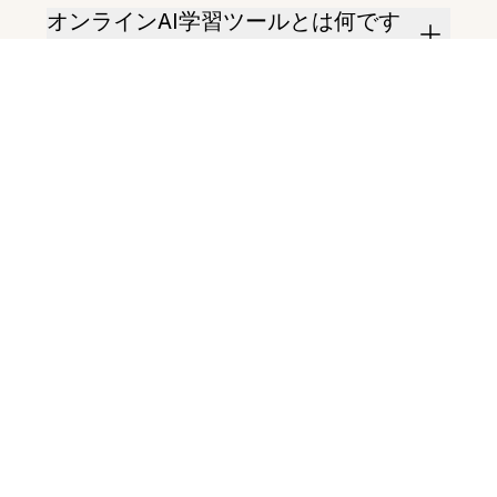
オンラインAI学習ツールとは何です
か？
どうやって使い始めればいいです
か？
長いノートも要約できますか？
フラッシュカードを作成できます
か？