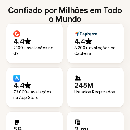
Confiado por Milhões em Todo
o Mundo
4.4
4.4
2.100+ avaliações no
8.200+ avaliações na
G2
Capterra
4.4
248M
73.000+ avaliações
Usuários Registrados
na App Store
5B
2 mi