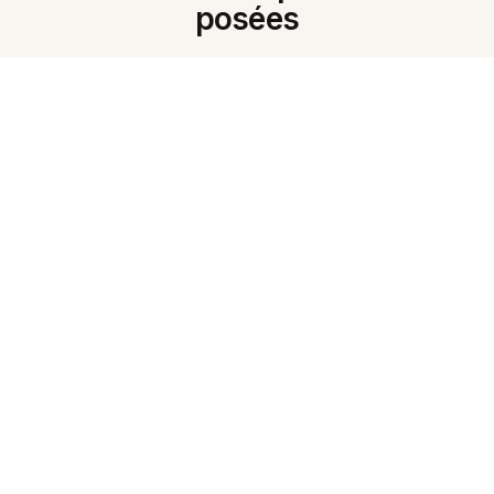
posées
Cos'è l'AI Note Summarizer?
Può riassumere testi in italiano?
Quali formati supporta?
Posso ottenere riassunti brevi o
dettagliati?