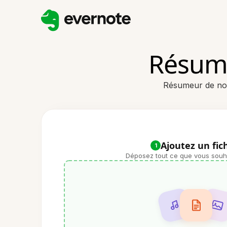
Résume
Résumeur de not
Ajoutez un fic
1
Déposez tout ce que vous souhai