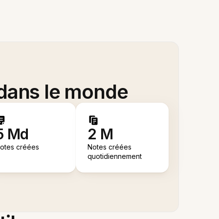
 dans le monde
5 Md
2 M
otes créées
Notes créées
quotidiennement