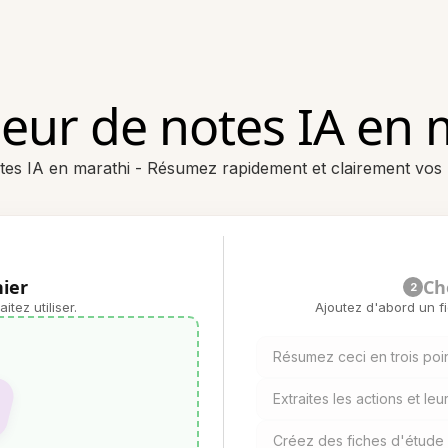
ur de notes IA en 
es IA en marathi - Résumez rapidement et clairement vos 
hier
Ch
2
tez utiliser.
Ajoutez d'abord un f
Résumez ceci en trois poin
Extraites les actions et le
Créez des fiches d'étude à