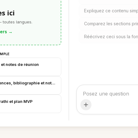
s ici
Expliquez ce contenu simp
— toutes langues.
Comparez les sections prin
iers
→
Réécrivez ceci sous la fo
EMPLE
 et notes de réunion
ences, bibliographie et notes
rathi et plan MVP