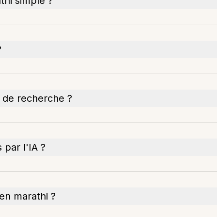
thi simple ?
?
s de recherche ?
 par l'IA ?
en marathi ?