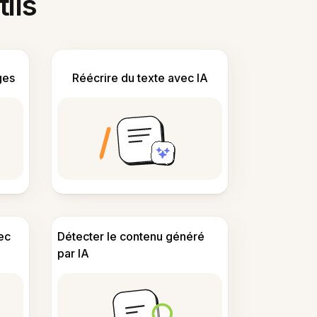
tils
ges
Réécrire du texte avec IA
ec
Détecter le contenu généré
par IA