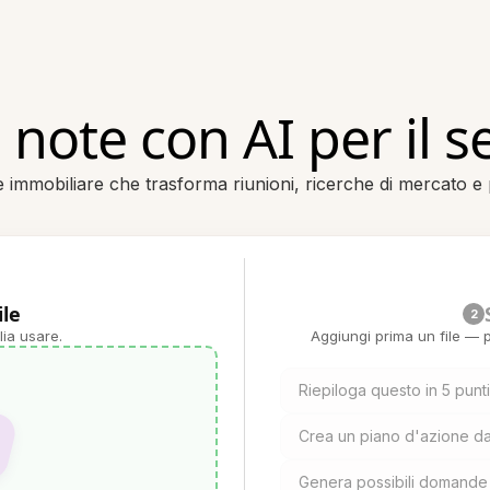
note con AI per il s
 immobiliare che trasforma riunioni, ricerche di mercato e pi
ile
2
lia usare.
Aggiungi prima un file — p
Riepiloga questo in 5 punt
Crea un piano d'azione d
Genera possibili domande 