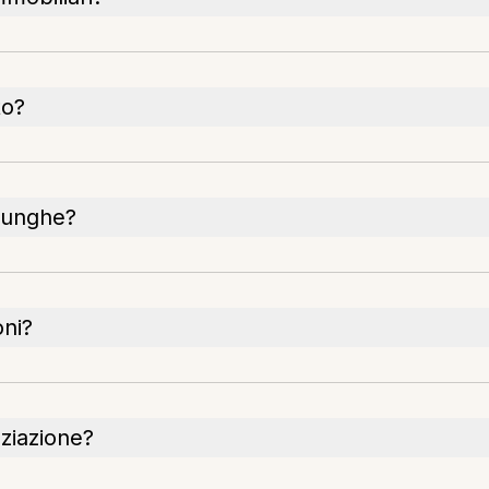
to?
 lunghe?
oni?
ziazione?