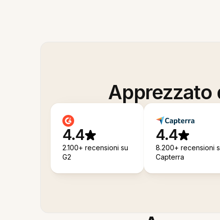
Apprezzato d
4.4
4.4
2.100+ recensioni su
8.200+ recensioni 
G2
Capterra