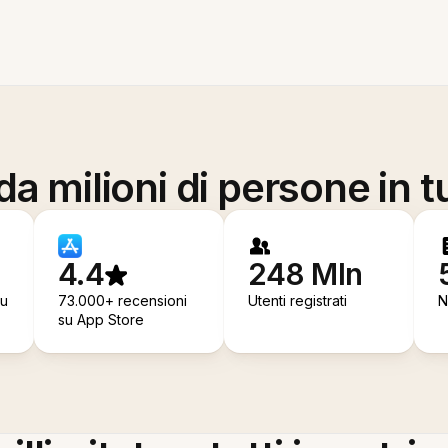
a milioni di persone in t
4.4
248 Mln
su
73.000+ recensioni
Utenti registrati
N
su App Store