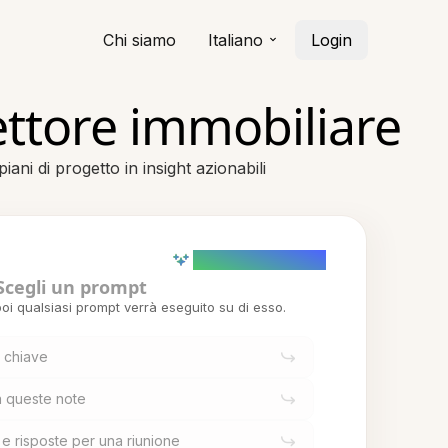
Chi siamo
Italiano
Login
ettore immobiliare
ani di progetto in insight azionabili
AI powered (Demo)
Scegli un prompt
oi qualsiasi prompt verrà eseguito su di esso.
i chiave
a queste note
e risposte per una riunione