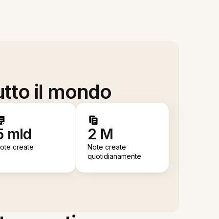
utto il mondo
5 mld
2 M
ote create
Note create
quotidianamente