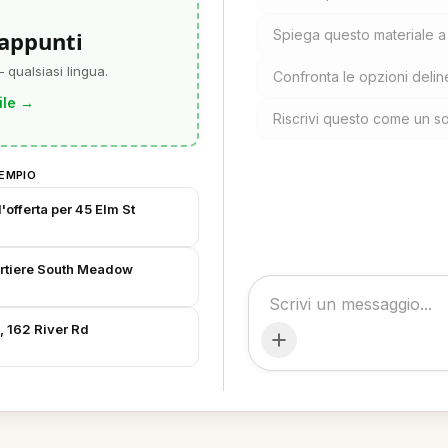
 appunti
Spiega questo materiale 
 qualsiasi lingua.
Confronta le opzioni deli
ile
→
Riscrivi questo come un s
EMPIO
'offerta per 45 Elm St
artiere South Meadow
e, 162 River Rd