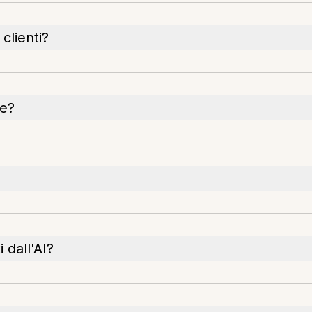
clienti?
te?
 dall'AI?