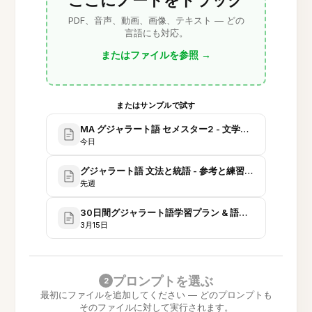
PDF、音声、動画、画像、テキスト — どの
言語にも対応。
またはファイルを参照
→
またはサンプルで試す
MA グジャラート語 セメスター2 - 文学と批評ノート
今日
グジャラート語 文法と統語 - 参考と練習問題
先週
30日間グジャラート語学習プラン & 語彙デッキ
3月15日
プロンプトを選ぶ
2
最初にファイルを追加してください — どのプロンプトも
そのファイルに対して実行されます。