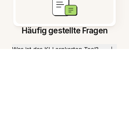
Häufig gestellte Fragen
Was ist das KI‑Lernkarten‑Tool?
Wie starte ich mit meinen
Notizen?
Kann es Spaced‑Repetition‑Pläne
erstellen?