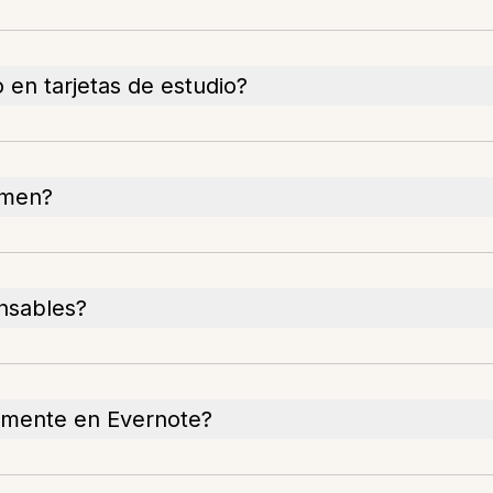
 en tarjetas de estudio?
umen?
nsables?
amente en Evernote?