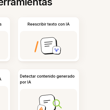
herramientas
s
Reescribir texto con IA
Detectar contenido generado
A
por IA