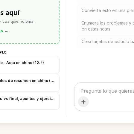
s aquí
Convierte esto en una plan
 cualquier idioma.
Enumera los problemas y 
en estas notas
os
→
Crea tarjetas de estudio b
MPLO
 - Acta en chino (12.ª)
los de resumen en chino (compilación)
sivo final, apuntes y ejercicios en chino)