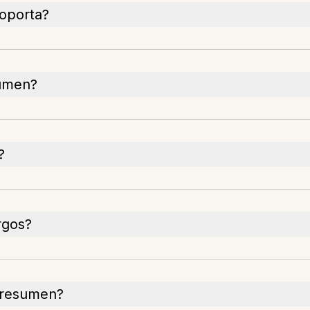
soporta?
sumen?
?
rgos?
l resumen?