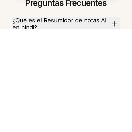
Preguntas Frecuentes
¿Qué es el Resumidor de notas AI
en hindi?
¿Qué tipos de archivos puedo
resumir?
¿Puede resumir dialectos
regionales del hindi?
¿Cuánto durará un resumen?