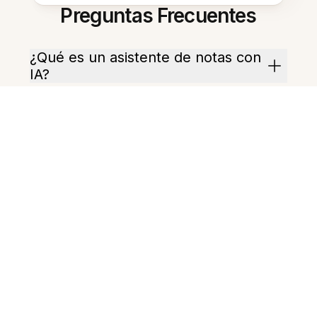
Preguntas Frecuentes
¿Qué es un asistente de notas con
IA?
¿Cómo funciona la
summarización?
¿Puedo obtener elementos de
acción de mis notas?
¿Los resúmenes conservarán el
contexto original?