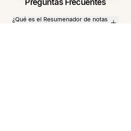
Preguntas Frecuentes
¿Qué es el Resumenador de notas
con IA?
¿Cómo usarlo en francés?
¿Puede extraer las acciones?
¿Genera resúmenes cortos?