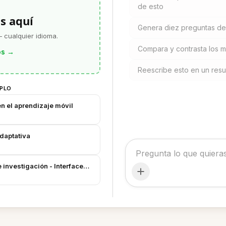
de esto
s aquí
Genera diez preguntas de 
 cualquier idioma.
Compara y contrasta los 
os
→
Reescribe esto en un res
MPLO
en el aprendizaje móvil
adaptativa
 investigación - Interfaces adaptativas