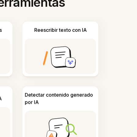
herramientas
s
Reescribir texto con IA
Detectar contenido generado
A
por IA