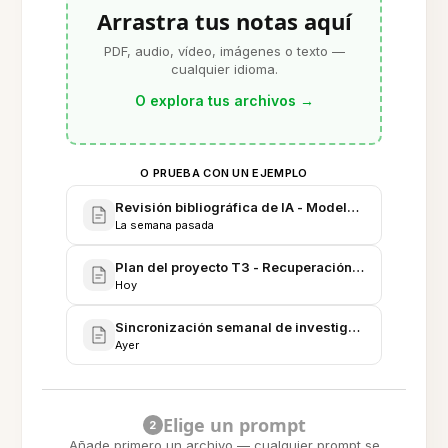
Arrastra tus notas aquí
PDF, audio, vídeo, imágenes o texto —
cualquier idioma.
O explora tus archivos
→
O PRUEBA CON UN EJEMPLO
Revisión bibliográfica de IA - Modelos Transformer
La semana pasada
Plan del proyecto T3 - Recuperación multimodal y 
Hoy
Sincronización semanal de investigación - Notas d
Ayer
Elige un prompt
2
Añade primero un archivo — cualquier prompt se