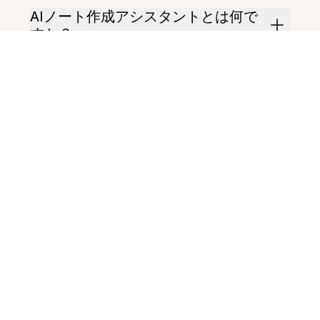
AIノート作成アシスタントとは何で
すか？
アシスタントの使い方は？
長い文書も要約できますか？
ノート内のアクション項目を見つけ
られますか？