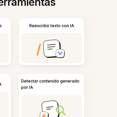
herramientas
s
Reescribir texto con IA
Detectar contenido generado
A
por IA