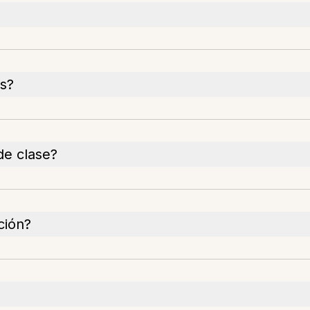
s?
de clase?
ción?