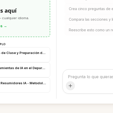
s aquí
Crea cinco preguntas de e
 cualquier idioma.
Compara las secciones y li
os
→
Reescribe esto como un r
MPLO
s de Clase y Preparación de Exámenes
amientas de IA en el Departamento - Notas de la Reunión
 Resumidores IA - Metodología y Datos