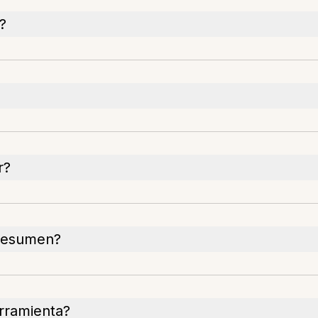
?
r?
 resumen?
erramienta?