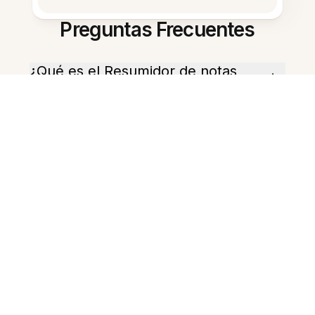
Preguntas Frecuentes
¿Qué es el Resumidor de notas
con IA en tailandés?
¿Qué tipos de documentos
soporta?
¿Qué nivel de tailandés se
necesita?
¿Se pueden editar los