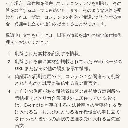
った場合、著作権を侵害しているコンテンツを削除し、その
旨を該当するユーザに連絡いたします。そのような連絡を受
けとったユーザは、コンテンツの削除が間違いだと信ずる場
合、異議申し立ての通知を提出することができます。
異議申し立てを行うには、以下の情報を弊社の指定著作権代
理人へお送りください:
削除された素材を識別する情報。
削除される前に素材が掲載されていた Web ページの
URL またはその他の場所を示す情報。
偽証罪の罰則適用の下、コンテンツが間違って削除
されたものと誠実に確信する旨の宣言文。
ご自分の住所がある司法管轄区の連邦地方裁判所の
管轄権（アメリカ合衆国以外に居住している場合
は、Evernote が存在する司法管轄区の管轄権）を受
け入れる旨、および元となる著作権侵害の申し立て
を行った人物からの訴状の送達を受け入れる旨の宣
言文。